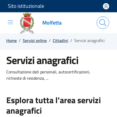
Sito istituzionale
Salta e vai al contenuto
Salta e vai al footer
Molfetta
Home
/
Servizi online
/
Cittadini
/
Servizi anagrafici
Servizi anagrafici
Consultazione dati personali, autocertificazioni,
richieste di residenza, ...
Esplora tutta l'area servizi
anagrafici