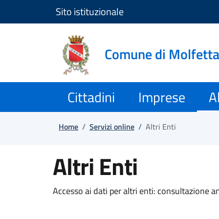
Sito istituzionale
Salta e vai al contenuto
Salta e vai al footer
Comune di Molfett
Cittadini
Imprese
Al
Home
/
Servizi online
/
Altri Enti
Altri Enti
Accesso ai dati per altri enti: consultazione a