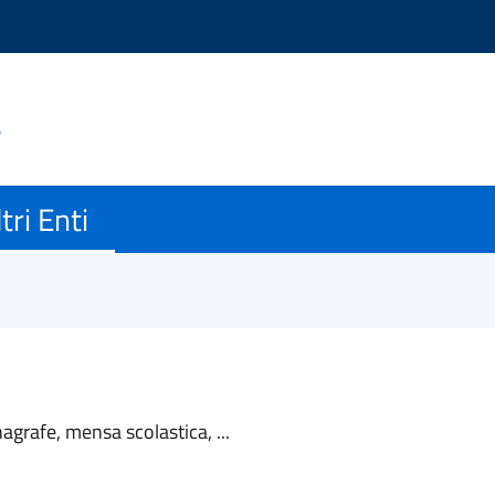
a
tri Enti
nagrafe, mensa scolastica, ...