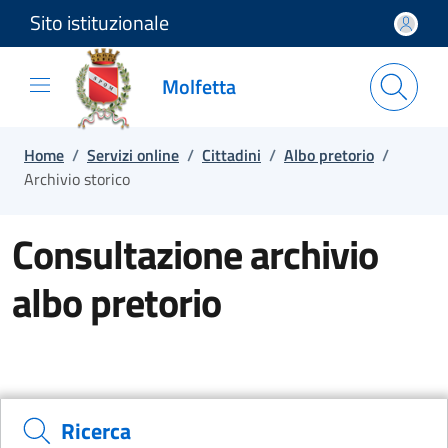
Sito istituzionale
Salta e vai al contenuto
Salta e vai al footer
Molfetta
Home
/
Servizi online
/
Cittadini
/
Albo pretorio
/
Archivio storico
Consultazione archivio
albo pretorio
Ricerca