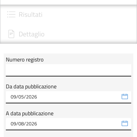
Risultati
Dettaglio
Numero registro
Modulo tab_ricerca_form
Da data pubblicazione
A data pubblicazione